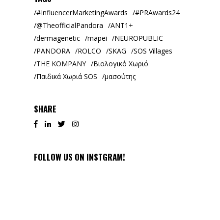
#InfluencerMarketingAwards
#PRAwards24
@TheofficialPandora
ANT1+
dermagenetic
mapei
NEUROPUBLIC
PANDORA
ROLCO
SKAG
SOS Villages
THE KOMPANY
Βιολογικό Χωριό
Παιδικά Χωριά SOS
μασούτης
SHARE
FOLLOW US ON INSTGRAM!