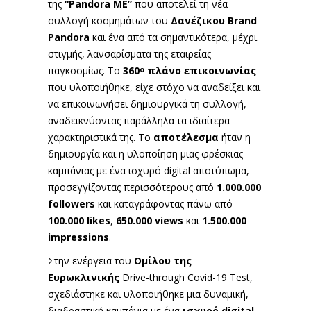
της
“Pandora ME”
που αποτελεί τη νέα
συλλογή κοσμημάτων του
Δανέζικου Βrand
Pandora
και ένα από τα σημαντικότερα, μέχρι
στιγμής, λανσαρίσματα της εταιρείας
παγκοσμίως. Το
360
πλάνο επικοινωνίας
ο
που υλοποιήθηκε, είχε στόχο να αναδείξει και
να επικοινωνήσει δημιουργικά τη συλλογή,
αναδεικνύοντας παράλληλα τα ιδιαίτερα
χαρακτηριστικά της. Το
αποτέλεσμα
ήταν η
δημιουργία και η υλοποίηση μιας φρέσκιας
καμπάνιας με ένα ισχυρό digital αποτύπωμα,
προσεγγίζοντας περισσότερους από
1.000.000
followers
και καταγράφοντας πάνω από
100.000 likes
,
650.000 views
και
1.500.000
impressions
.
Στην ενέργεια του
Ομίλου της
Ευρωκλινικής
Drive-through Covid-19 Test,
σχεδιάστηκε και υλοποιήθηκε μια δυναμική,
διαδραστική καμπάνια με ένα
ισχυρό digital