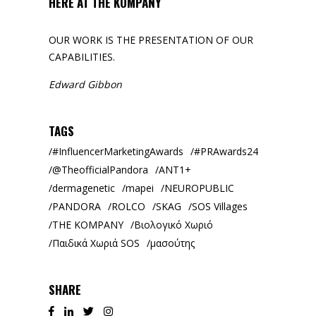
HERE AT THE KOMPANY
OUR WORK IS THE PRESENTATION OF OUR
CAPABILITIES.
Edward Gibbon
TAGS
#InfluencerMarketingAwards
#PRAwards24
@TheofficialPandora
ANT1+
dermagenetic
mapei
NEUROPUBLIC
PANDORA
ROLCO
SKAG
SOS Villages
THE KOMPANY
Βιολογικό Χωριό
Παιδικά Χωριά SOS
μασούτης
SHARE