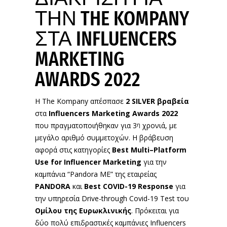
ΤΗΝ THE KOMPANY
ΣΤΑ INFLUENCERS
MARKETING
AWARDS 2022
Η The Kompany απέσπασε
2
SILVER
βραβεία
στα
Influencers
Marketing
Awards
2022
που πραγματοποιήθηκαν για 3
χρονιά, με
η
μεγάλο αριθμό συμμετοχών. Η βράβευση
αφορά στις κατηγορίες
Best
Multi
–
Platform
Use
for
Influencer
Marketing
για την
καμπάνια “Pandora MΕ” της εταιρείας
PANDORA
και
Best
COVID
-19
Response
για
την υπηρεσία Drive-through Covid-19 Test του
Ομίλου της Ευρωκλινικής
. Πρόκειται για
δύο πολύ επιδραστικές καμπάνιες Influencers