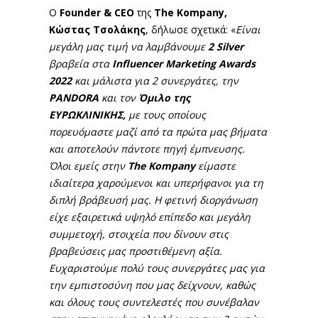
Ο
Founder
&
CEO
της
The
Kompany
,
K
ώστας Τσολάκης
, δήλωσε σχετικά: «
Είναι
μεγάλη μας τιμή να λαμβάνουμε
2
Silver
βραβεία στα
Influencer
Marketing Awards
2022
και μάλιστα για 2 συνεργάτες, την
PANDORA
και τον
Όμιλο της
ΕΥΡΩΚΛΙΝΙΚΗΣ,
με τους οποίους
πορευόμαστε μαζί από τα πρώτα μας βήματα
και αποτελούν πάντοτε πηγή έμπνευσης.
Όλοι εμείς στην
The
Κ
ompany
είμαστε
ιδιαίτερα χαρούμενοι και υπερήφανοι για τη
διπλή βράβευσή μας. Η φετινή διοργάνωση
είχε εξαιρετικά υψηλό επίπεδο και μεγάλη
συμμετοχή, στοιχεία που δίνουν στις
βραβεύσεις μας προστιθέμενη αξία.
Ευχαριστούμε πολύ τους συνεργάτες μας για
την εμπιστοσύνη που μας δείχνουν, καθώς
και όλους τους συντελεστές που συνέβαλαν